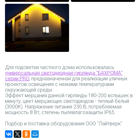
03
02
Для подсветки частного дома использовалась
универсальная светодиодная гирлянда "БАХРОМА"
01
серии PRO
, предназначенная для реализации уличных
проектов освещения с низкими температурами
окружающей среды.
Эффект мерцания данной гирлянды 180-200 вспышек в
минуту, цвет мерцающих светодиодов - теплый белый
(3000K). Напряжение питания 230 В, потребляемая
мощность 8 Вт, степень пылевлагозащиты IP65.
Подбор и поставка оборудования ООО "Лайтверк"