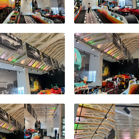
0002
0003
0006
0007