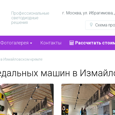
г. Москва, ул. Ибрагимова,
Профессиональные
светодиодные
решения
Схема пр
Фотогалерея
Контакты
Рассчитать стои
 в Измайловском кремле
едальных машин в Измайл