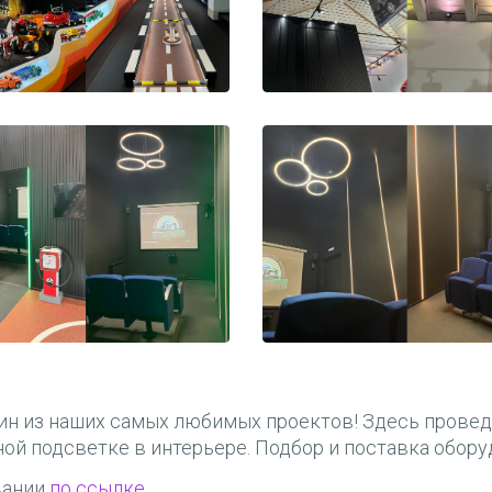
0010
0011
ин из наших самых любимых проектов! Здесь провед
ой подсветке в интерьере. Подбор и поставка обору
0014
0015
вании
по ссылке.