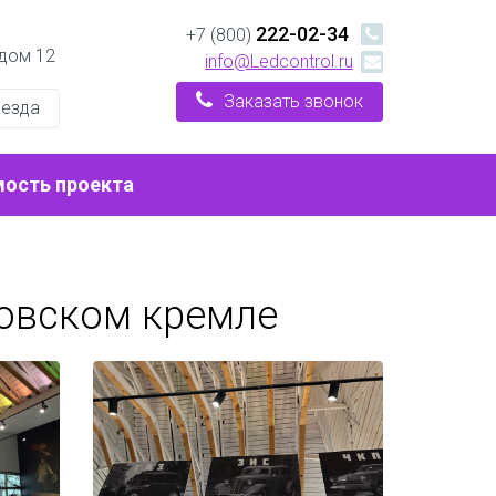
222-02-34
+7 (800)
 дом 12
info@Ledcontrol.ru
Заказать звонок
оезда
мость проекта
овском кремле