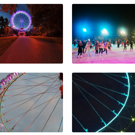
Колесо обозрения в
Освещение катка на о.
Измайлово
Голандия