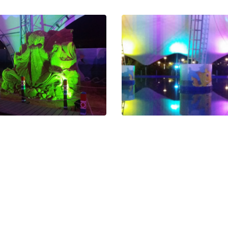
Подсветка выстав
песчаных фигур
тодиодное освещение
Интеллектуальное управ
фигур из песка
подсветкой, со временем, 
меной цветов, гости парка
световую картину на каж
ят каждую фигуру иначе
объектов , открывая все 
нюансы скульптур
одсветка песчаных
Подсветка бассейна
скульптур
лодками Сочи-пар