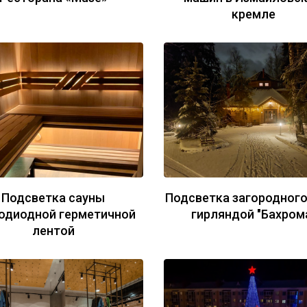
кремле
Подсветка сауны
Подсветка загородног
одиодной герметичной
гирляндой "Бахром
лентой