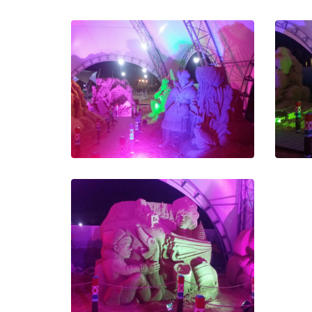
Светодиодное освещение
аттракционов
Све
Светодиодное освещение
включается автоматически на
заходе солнца и постоянно меняет
Со с
световые картины с помощью
вид
интеллектуальной системы
управления
Подсветка фигур из песка
Сочи парк
П
Подсветка светодиодными
прожекторами Involight