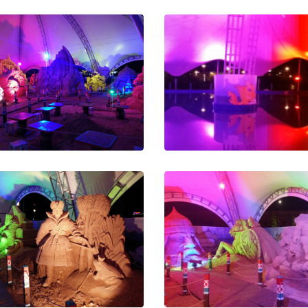
ветка кабинок на БКО
Подсветка колеса обо
Измайлово
в Измайлово
тодиодная подсветка
Динамическая подсв
идает неповторимую
аттракциона с бассе
казочную атмосферу
Световые картины посто
я в шатер со скульптурами
меняются в процессе кат
реноситесь в таинственный
поднимая настроение родит
мир русских сказок
детям