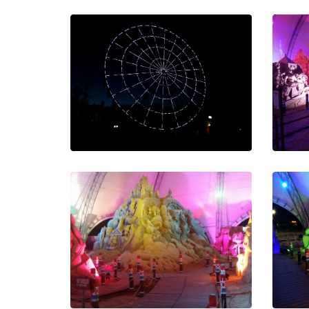
Светящиеся конструкции для
Подс
витрины магазина
Све
пр
Колесо обозрения в Казани
с
Колесо обозрения в парке Кырлай
Заход
г. Казань
вы пе