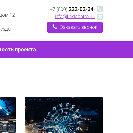
222-02-34
+7 (800)
 дом 12
info@Ledcontrol.ru
Заказать звонок
оезда
мость проекта