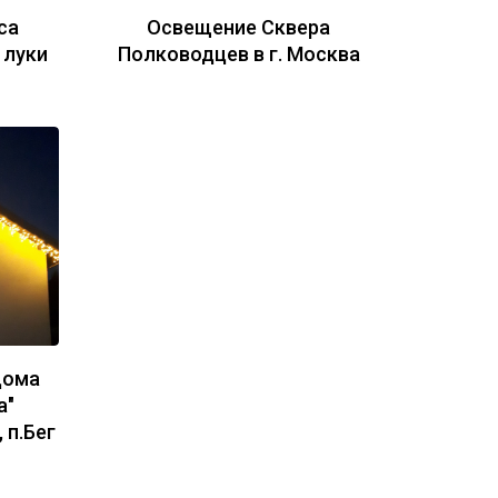
са
Освещение Сквера
 луки
Полководцев в г. Москва
дома
а"
 п.Бег