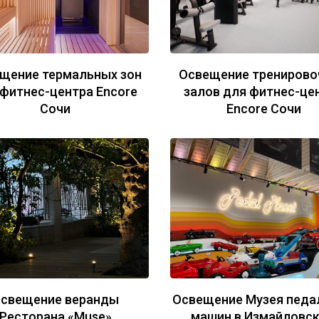
щение термальных зон
Освещение тренирово
 фитнес-центра Encore
залов для фитнес-це
Сочи
Encore Сочи
свещение веранды
Освещение Музея педа
Ресторана «Muse»
машин в Измайловс