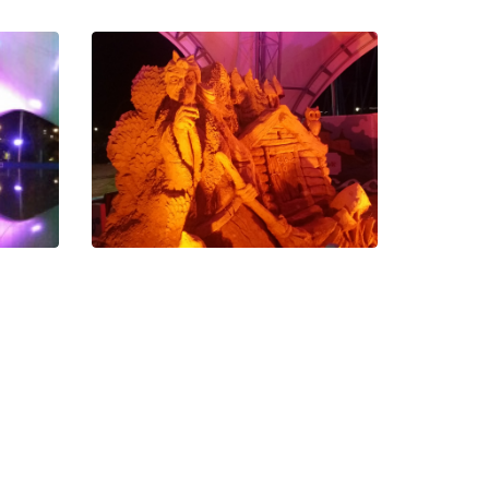
ки
Подсветка бассейна Сочи
ление
парк
меняет
Шатер с бассейном стал более
дом из
привлекательным для посетителей.
новые
Подсветка аттракционов в
 с
Сочи
к
Подсветка аттракционов в Сочи