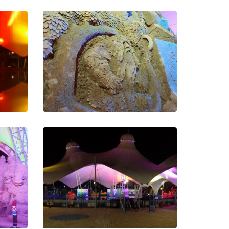
Колесо обозрения Евпатория
зрения
Подсветка колеса обозрения в
Евпатории
етка
йном
Светодиодное оформление
выставок
янно
ания,
При полной мощности посетителям
елям и
видны мельчайшие детали статуй