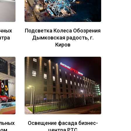
чных
Подсветка Колеса Обозрения
нтра
Дымковская радость, г.
Киров
льных
Освещение фасада бизнес-
ком
центра РТС